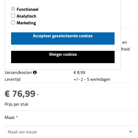
Functioneel
Analytisch
ELKA Waadbroek
Marketing
Veel hengelsporters gebruiken waadbroeken maar helaas komt
Accepteer geselecteerde cookies
lekkages ook wel eens voor. Elka waadbroek is gemaakt van PVC en
polyester. Deze combinatie zorgt voor een hoge sterkte en soepelheid
Weiger cookies
en...
Artikelnummer
L740
Verzendkosten
€ 8,99
Levertijd
+/- 2 - 5 werkdagen
€ 76,99
*
Prijs per stuk
Maat: *